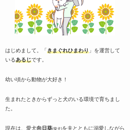
はじめまして。「
きまぐれひまわり
」を運営して
いる
あるじ
です。
幼い頃から動物が大好き！
生まれたときからずっと犬のいる環境で育ちまし
た。
現在は、愛犬
向日葵
を夫とともに溺愛しながら
(柴犬)